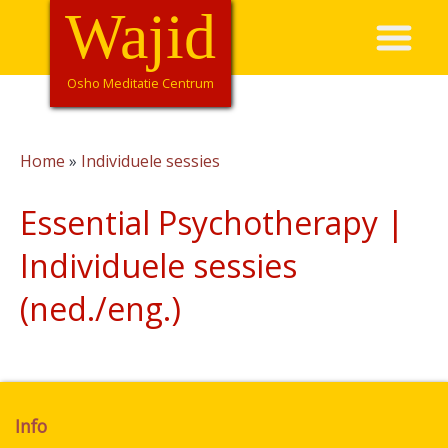
Overslaan
Wajid
Hoofdnavigatie
en
naar
de
Osho Meditatie Centrum
inhoud
gaan
Home
Individuele sessies
Kruimelpad
Essential Psychotherapy |
Individuele sessies
(ned./eng.)
Info