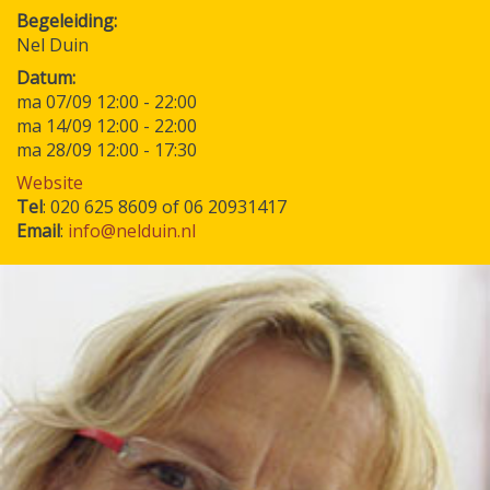
Begeleiding
Nel Duin
Datum
ma 07/09 12:00
-
22:00
ma 14/09 12:00
-
22:00
ma 28/09 12:00
-
17:30
Website
Tel
: 020 625 8609 of 06 20931417
Email
:
info@nelduin.nl