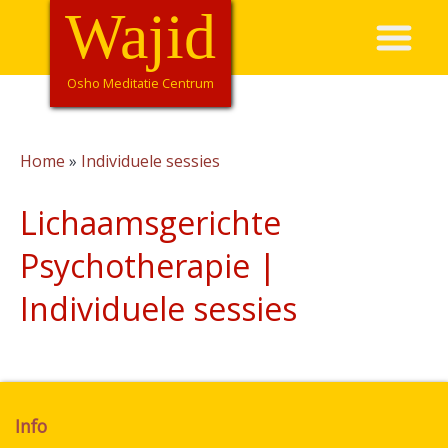
Overslaan
Wajid
Hoofdnavigatie
en
naar
de
Osho Meditatie Centrum
inhoud
gaan
Home
Individuele sessies
Kruimelpad
Lichaamsgerichte
Psychotherapie |
Individuele sessies
Info