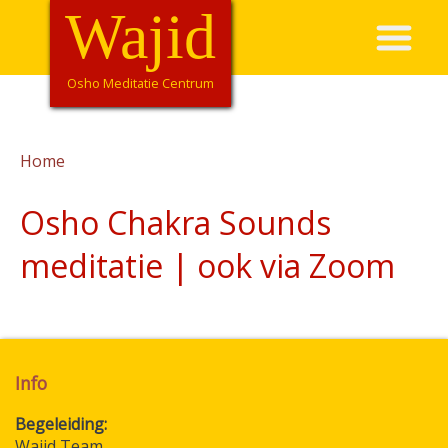
Overslaan
Wajid
Hoofdnavigatie
en
naar
de
Osho Meditatie Centrum
inhoud
gaan
Home
Kruimelpad
Osho Chakra Sounds
meditatie | ook via Zoom
Info
Begeleiding
Wajid Team