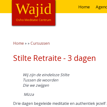
Overslaan
Wajid
Hoofdnavigatie
Home
Agen
en
naar
de
Osho Meditatie Centrum
inhoud
gaan
Home
Cursussen
Kruimelpad
Stilte Retraite - 3 dagen
Wij zijn de eindeloze Stilte
Tussen de woorden
Die we zwijgen
Mizza
Drie dagen begeleide meditatie en authentiek jezelf 