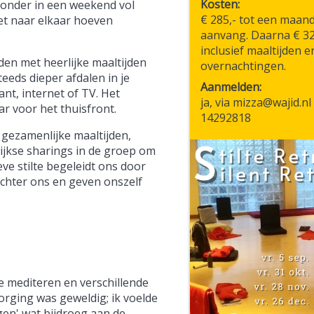
Kosten
 onder in een weekend vol
€ 285,- tot een maan
iet naar elkaar hoeven
aanvang. Daarna € 325
inclusief maaltijden e
den met heerlijke maaltijden
overnachtingen.
eeds dieper afdalen in je
Aanmelden
ant, internet of TV. Het
ja, via mizza@wajid.nl 
r voor het thuisfront.
14292818
 gezamenlijke maaltijden,
ijkse sharings in de groep om
ve stilte begeleidt ons door
 achter ons en geven onszelf
te mediteren en verschillende
rging was geweldig; ik voelde
gen' wat bijdroeg aan de