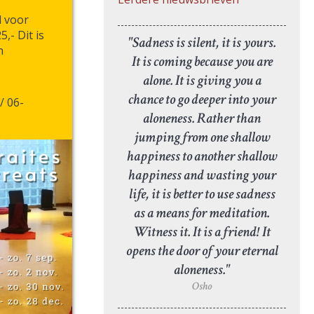
d voor
,- Dit is
"Sadness is silent, it is yours.
n
It is coming because you are
alone. It is giving you a
chance to go deeper into your
/ 06-
aloneness. Rather than
jumping from one shallow
happiness to another shallow
happiness and wasting your
life, it is better to use sadness
as a means for meditation.
Witness it. It is a friend! It
opens the door of your eternal
aloneness."
Osho