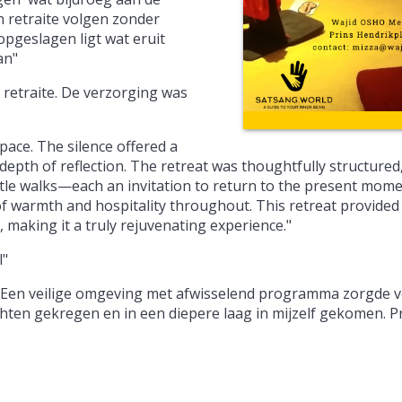
en retraite volgen zonder
opgeslagen ligt wat eruit
an"
 retraite. De verzorging was
pace. The silence offered a
depth of reflection. The retreat was thoughtfully structured,
gentle walks—each an invitation to return to the present mom
of warmth and hospitality throughout. This retreat provided
 making it a truly rejuvenating experience."
l"
za. Een veilige omgeving met afwisselend programma zorgde 
hten gekregen en in een diepere laag in mijzelf gekomen. Pr