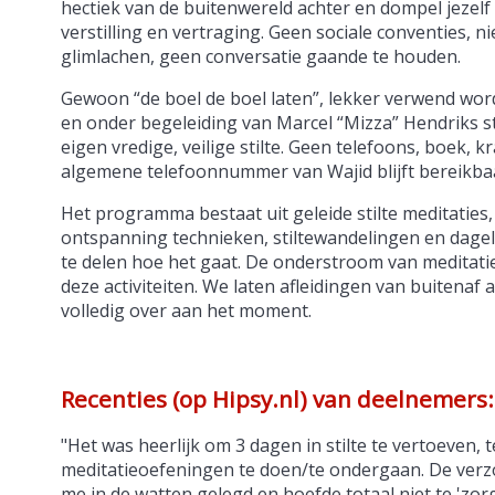
hectiek van de buitenwereld achter en dompel jezelf
verstilling en vertraging. Geen sociale conventies, n
glimlachen, geen conversatie gaande te houden.
Gewoon “de boel de boel laten”, lekker verwend wor
en onder begeleiding van Marcel “Mizza” Hendriks st
eigen vredige, veilige stilte. Geen telefoons, boek, kr
algemene telefoonnummer van Wajid blijft bereikbaa
Het programma bestaat uit geleide stilte meditaties,
ontspanning technieken, stiltewandelingen en dagel
te delen hoe het gaat. De onderstroom van meditatie
deze activiteiten. We laten afleidingen van buitenaf
volledig over aan het moment.
Recenties (op Hipsy.nl) van deelnemers:
"Het was heerlijk om 3 dagen in stilte te vertoeven, 
meditatieoefeningen te doen/te ondergaan. De verzo
me in de watten gelegd en hoefde totaal niet te 'zor