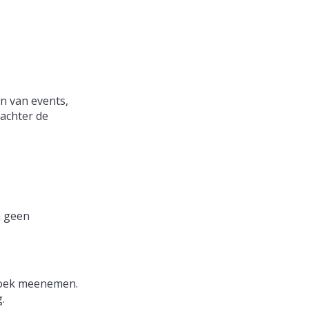
en van events,
 achter de
n geen
ddoek meenemen.
.