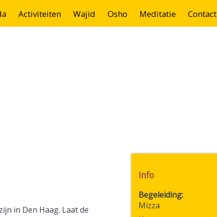
da
Activiteiten
Wajid
Osho
Meditatie
Contact
Info
Begeleiding
Mizza
zijn in Den Haag. Laat de