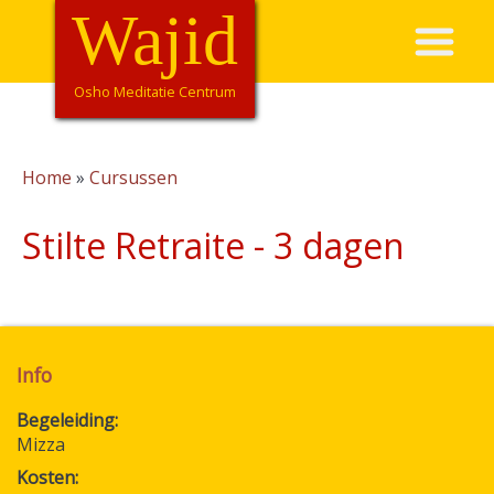
Overslaan
Wajid
Hoofdnavigatie
en
naar
de
Osho Meditatie Centrum
inhoud
gaan
Home
Cursussen
Kruimelpad
Stilte Retraite - 3 dagen
Info
Begeleiding
Mizza
Kosten