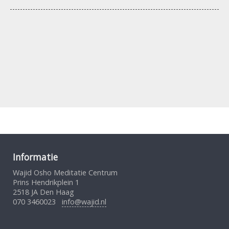
Informatie
Wajid Osho Meditatie Centrum
Prins Hendrikplein 1
2518 JA Den Haag
070 3460023
info@wajid.nl