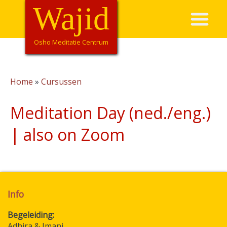
Overslaan
Wajid
Hoofdnavigatie
en
naar
de
Osho Meditatie Centrum
inhoud
gaan
Home
Cursussen
Kruimelpad
Meditation Day (ned./eng.)
| also on Zoom
Info
Begeleiding
Adhira & Imani