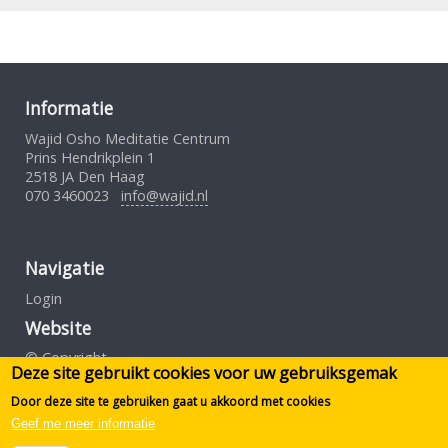
Informatie
Wajid Osho Meditatie Centrum
Prins Hendrikplein 1
2518 JA Den Haag
070 3460023
info@wajid.nl
Navigatie
Login
Website
© Copyright
Deze site gebruikt cookies voor uw gebruiksgemak
Gebruiksovereenkomst
Privacybeleid
Door deze site te gebruiken gaat u akkoord met cookies
Geef me meer informatie