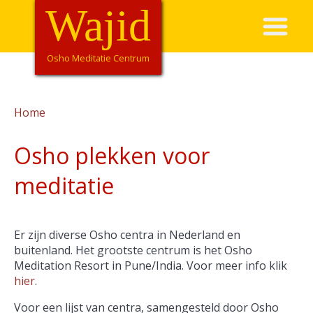
Overslaan
Wajid
Hoofdnavigatie
en
naar
de
Osho Meditatie Centrum
inhoud
gaan
Home
Kruimelpad
Osho plekken voor
meditatie
Er zijn diverse Osho centra in Nederland en
buitenland. Het grootste centrum is het Osho
Meditation Resort in Pune/India. Voor meer info klik
hier
.
Voor een lijst van centra, samengesteld door Osho