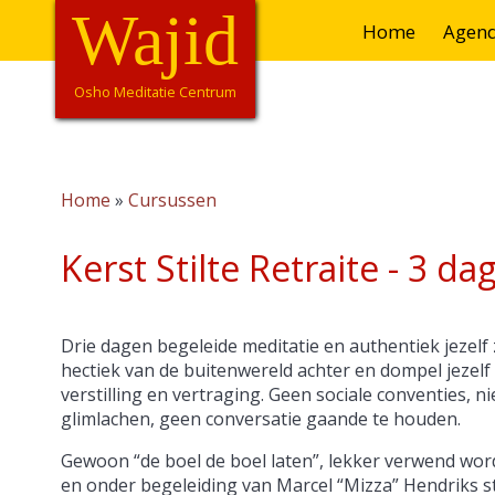
Overslaan
Wajid
Hoofdnavigatie
Home
Agen
en
naar
de
Osho Meditatie Centrum
inhoud
gaan
Home
Cursussen
Kruimelpad
Kerst Stilte Retraite - 3 da
Drie dagen begeleide meditatie en authentiek jezelf 
hectiek van de buitenwereld achter en dompel jezelf
verstilling en vertraging. Geen sociale conventies, n
glimlachen, geen conversatie gaande te houden.
Gewoon “de boel de boel laten”, lekker verwend wor
en onder begeleiding van Marcel “Mizza” Hendriks st