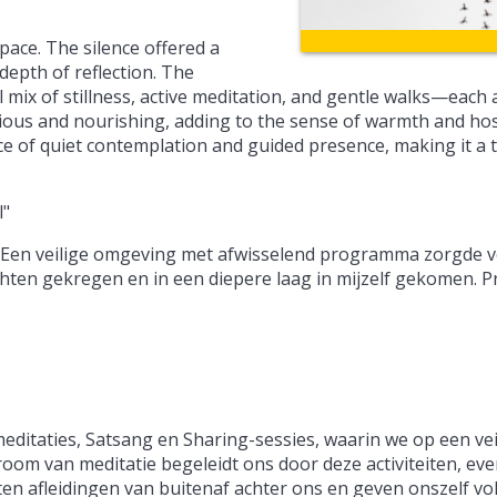
pace. The silence offered a
depth of reflection. The
l mix of stillness, active meditation, and gentle walks—each a
ious and nourishing, adding to the sense of warmth and hosp
ce of quiet contemplation and guided presence, making it a t
l"
za. Een veilige omgeving met afwisselend programma zorgde 
hten gekregen en in een diepere laag in mijzelf gekomen. Pr
meditaties, Satsang en Sharing-sessies, waarin we op een vei
m van meditatie begeleidt ons door deze activiteiten, eve
ten afleidingen van buitenaf achter ons en geven onszelf vo