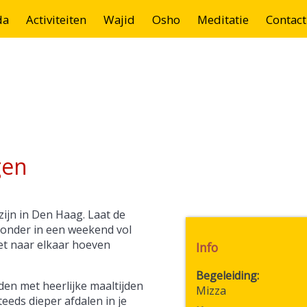
da
Activiteiten
Wajid
Osho
Meditatie
Contact
gen
zijn in Den Haag. Laat de
 onder in een weekend vol
iet naar elkaar hoeven
Info
Begeleiding
den met heerlijke maaltijden
Mizza
eeds dieper afdalen in je