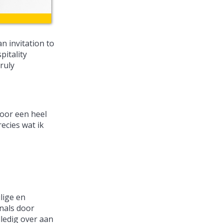
n invitation to
itality
ruly
voor een heel
ecies wat ik
lige en
nals door
lledig over aan