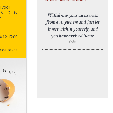
d voor
 ,- Dit is
Withdraw your awareness
n
from everywhere and just let
it rest within yourself, and
you have arrived home.
/12 17:00
Osho
in de tekst