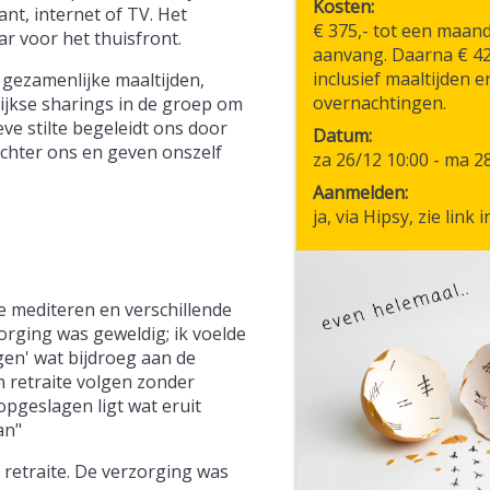
Kosten
ant, internet of TV. Het
€ 375,- tot een maan
r voor het thuisfront.
aanvang. Daarna € 425
inclusief maaltijden e
 gezamenlijke maaltijden,
overnachtingen.
ijkse sharings in de groep om
ve stilte begeleidt ons door
Datum
 achter ons en geven onszelf
za 26/12 10:00
-
ma 28
Aanmelden
ja, via Hipsy, zie link 
te mediteren en verschillende
rging was geweldig; ik voelde
gen' wat bijdroeg aan de
en retraite volgen zonder
opgeslagen ligt wat eruit
an"
 retraite. De verzorging was