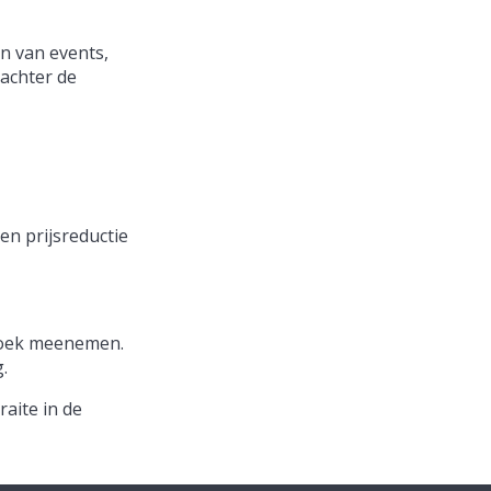
en van events,
 achter de
en prijsreductie
ddoek meenemen.
.
raite in de