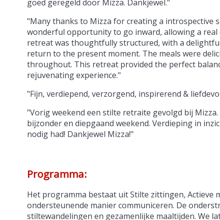
goed geregeld door Mizza. Dankjewel."
"Many thanks to Mizza for creating a introspective s
wonderful opportunity to go inward, allowing a real 
retreat was thoughtfully structured, with a delightfu
return to the present moment. The meals were delic
throughout. This retreat provided the perfect balan
rejuvenating experience."
"Fijn, verdiepend, verzorgend, inspirerend & liefdevo
"Vorig weekend een stilte retraite gevolgd bij Miz
bijzonder en diepgaand weekend. Verdieping in inzic
nodig had! Dankjewel Mizza!"
Programma:
Het programma bestaat uit Stilte zittingen, Actieve 
ondersteunende manier communiceren. De onderstroo
stiltewandelingen en gezamenlijke maaltijden. We la