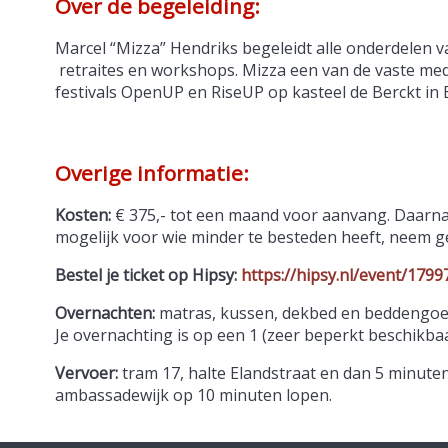
Over de begeleiding:
Marcel “Mizza” Hendriks begeleidt alle onderdelen van
retraites en workshops. Mizza een van de vaste medi
festivals OpenUP en RiseUP op kasteel de Berckt in 
Overige informatie:
Kosten:
€ 375,- tot een maand voor aanvang. Daarna € 
mogelijk voor wie minder te besteden heeft, neem ge
Bestel je ticket op Hipsy:
https://hipsy.nl/event/1799
Overnachten:
matras, kussen, dekbed en beddengoed
Je overnachting is op een 1 (zeer beperkt beschikba
Vervoer:
tram 17, halte Elandstraat en dan 5 minuten 
ambassadewijk op 10 minuten lopen.