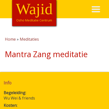
Overslaan
Wajid
Hoofdnavigatie
en
naar
de
Osho Meditatie Centrum
inhoud
gaan
Home
Meditaties
Kruimelpad
Mantra Zang meditatie
Info
Begeleiding
Wu Wei & friends
Kosten