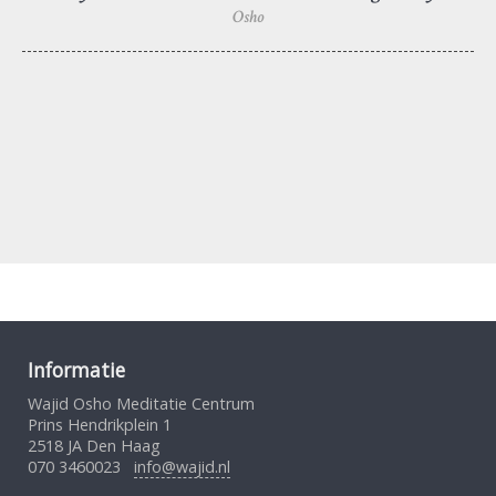
Osho
Informatie
Wajid Osho Meditatie Centrum
Prins Hendrikplein 1
2518 JA Den Haag
070 3460023
info@wajid.nl