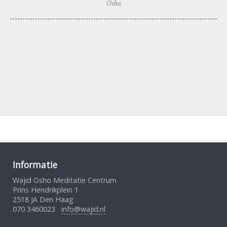
Osho
Informatie
Wajid Osho Meditatie Centrum
Prins Hendrikplein 1
2518 JA Den Haag
070 3460023
info@wajid.nl