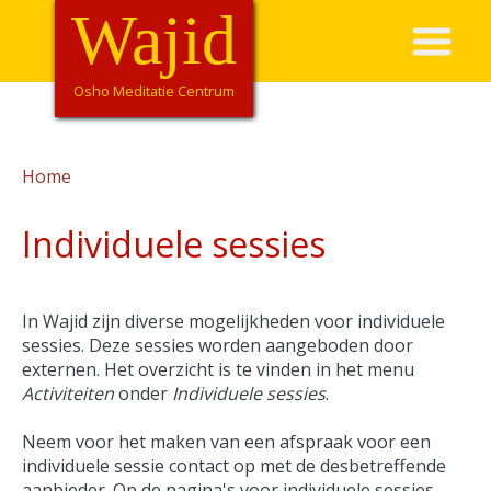
Overslaan
Wajid
Hoofdnavigatie
en
naar
de
Osho Meditatie Centrum
inhoud
gaan
Home
Kruimelpad
Individuele sessies
In Wajid zijn diverse mogelijkheden voor individuele
sessies. Deze sessies worden aangeboden door
externen. Het overzicht is te vinden in het menu
Activiteiten
onder
Individuele sessies
.
Neem voor het maken van een afspraak voor een
individuele sessie contact op met de desbetreffende
aanbieder. Op de pagina's voor individuele sessies