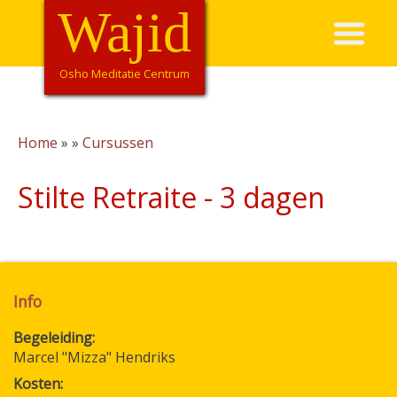
Overslaan
Wajid
Hoofdnavigatie
en
naar
de
Osho Meditatie Centrum
inhoud
gaan
Home
Cursussen
Kruimelpad
Stilte Retraite - 3 dagen
Info
Begeleiding
Marcel "Mizza" Hendriks
Kosten