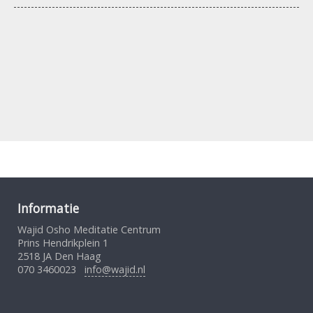
Informatie
Wajid Osho Meditatie Centrum
Prins Hendrikplein 1
2518 JA Den Haag
070 3460023
info@wajid.nl