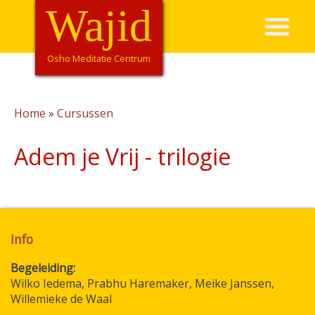
Overslaan
Wajid
Hoofdnavigatie
en
naar
de
Osho Meditatie Centrum
inhoud
gaan
Home
Cursussen
Kruimelpad
Adem je Vrij - trilogie
Info
Begeleiding
Wilko Iedema, Prabhu Haremaker, Meike Janssen,
Willemieke de Waal