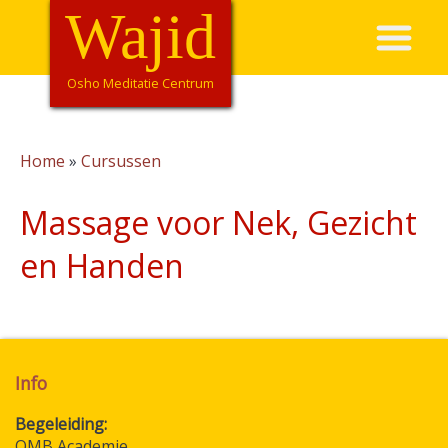
Overslaan
Wajid
Hoofdnavigatie
en
naar
de
Osho Meditatie Centrum
inhoud
gaan
Home
Cursussen
Kruimelpad
Massage voor Nek, Gezicht
en Handen
Info
Begeleiding
OMB Academie