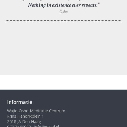
Nothing in existence ever repeats.”
Osho
Informatie
Wajid Osho Meditatie Centrum
Prins Hendrikplein 1
2518 JA Den Haag
070 3460023
info@wajid.nl