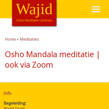
Overslaan
Wajid
Hoofdnavigatie
en
naar
de
Osho Meditatie Centrum
inhoud
gaan
Home
Meditaties
Kruimelpad
Osho Mandala meditatie |
ook via Zoom
Info
Begeleiding
Wajid Team