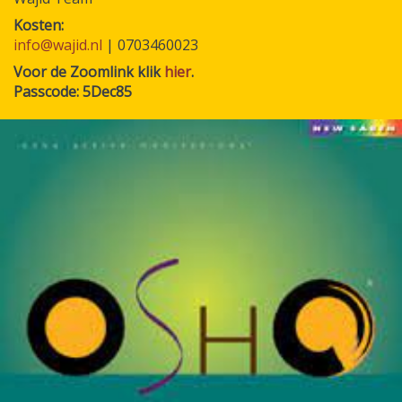
Kosten
info@wajid.nl
| 0703460023
Voor de Zoomlink klik
hier
.
Passcode: 5Dec85