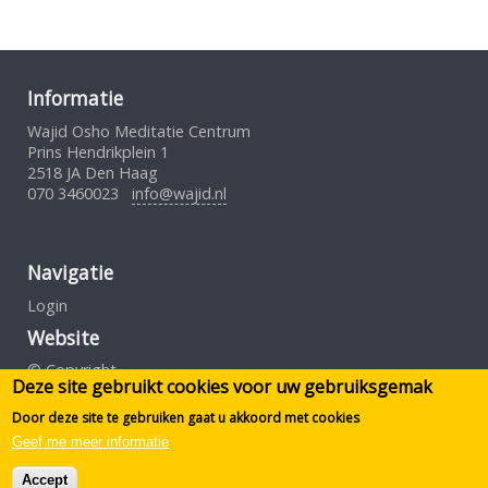
Informatie
Wajid Osho Meditatie Centrum
Prins Hendrikplein 1
2518 JA Den Haag
070 3460023
info@wajid.nl
Navigatie
Login
Website
© Copyright
Deze site gebruikt cookies voor uw gebruiksgemak
Gebruiksovereenkomst
Privacybeleid
Door deze site te gebruiken gaat u akkoord met cookies
Geef me meer informatie
Design by S.Borst
Accept