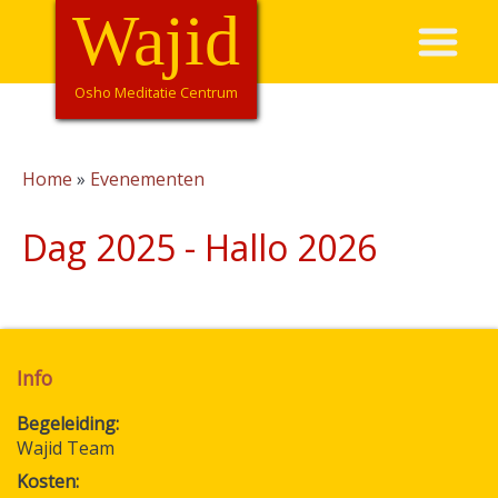
Overslaan
Wajid
Hoofdnavigatie
en
naar
de
Osho Meditatie Centrum
inhoud
gaan
Home
Evenementen
Kruimelpad
Dag 2025 - Hallo 2026
Info
Begeleiding
Wajid Team
Kosten