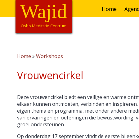
Overslaan
Wajid
Hoofdnavigatie
Home
Agen
en
naar
de
Osho Meditatie Centrum
inhoud
gaan
Home
Workshops
Kruimelpad
Vrouwencirkel
Deze vrouwencirkel biedt een veilige en warme on
elkaar kunnen ontmoeten, verbinden en inspireren. 
eigen thema en programma, met onder andere medita
van ervaringen en oefeningen die bewustwording, v
groei ondersteunen.
Op donderdag 17 september vindt de eerste bijeen