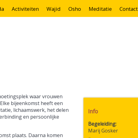
da
Activiteiten
Wajid
Osho
Meditatie
Contact
tmoetingsplek waar vrouwen
Elke bijeenkomst heeft een
tie, lichaamswerk, het delen
Info
erbinding en persoonlijke
Begeleiding
Marij Gosker
komst plaats. Daarna komen