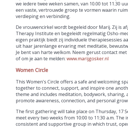
we iedere twee weken samen, van 10.00 tot 11.30 uur
een vaste, vertrouwde groep te vormen waarin ruimt
verdieping en verbinding.
De vrouwencirkel wordt begeleid door Marij. Zij is a
Therapy Institute en begeleidt regelmatig Osho-medi
eigen praktijk biedt zij individuele therapiesessies aa
uit haar jarenlange ervaring met meditatie, bewustw
Je bent van harte welkom. Neem gerust contact met 
of om je aan te melden:
www.marijgosker.nl
Women Circle
This Women's Circle offers a safe and welcoming 
together to connect, support, and inspire one anoth
theme and includes meditation, bodywork, sharing, a
promote awareness, connection, and personal grow
The first gathering will take place on Thursday, 17 S
meet every two weeks from 10:00 to 11:30 a.m. The in
consistent and supportive group in which trust, op