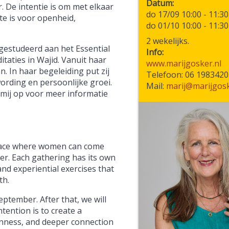
Datum
. De intentie is om met elkaar
do 17/09 10:00
-
11:30
e is voor openheid,
do 01/10 10:00
-
11:30
2 wekelijks.
fgestudeerd aan het Essential
Info:
taties in Wajid. Vanuit haar
www.marijgosker.nl
n. In haar begeleiding put zij
Telefoon: 06 1983420
ording en persoonlijke groei.
Mail:
marij@marijgosk
mij op voor meer informatie
space where women can come
er. Each gathering has its own
nd experiential exercises that
th.
eptember. After that, we will
tention is to create a
enness, and deeper connection