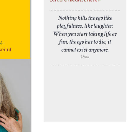
Nothing kills the ego like
playfulness, like laughter.
When you start taking life as
fun, the ego has to die, it
4
cannot exist anymore.
er.nl
Osho