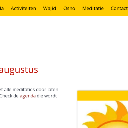
da
Activiteiten
Wajid
Osho
Meditatie
Contact
-augustus
 alle meditaties door laten
. Check de
agenda
die wordt