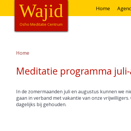
Overslaan
Wajid
Hoofdnavigatie
Home
Agen
en
naar
de
Osho Meditatie Centrum
inhoud
gaan
Home
Kruimelpad
Meditatie programma juli
In de zomermaanden juli en augustus kunnen we niet
gaan in verband met vakantie van onze vrijwilligers
dagelijks bij gehouden.