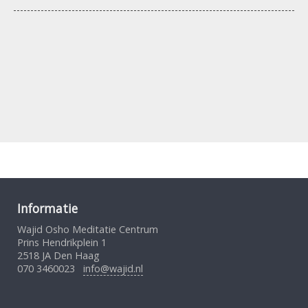
Informatie
Wajid Osho Meditatie Centrum
Prins Hendrikplein 1
2518 JA Den Haag
070 3460023
info@wajid.nl