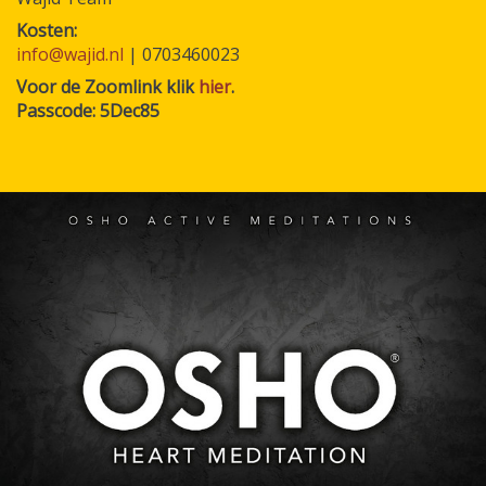
Kosten
info@wajid.nl
| 0703460023
Voor de Zoomlink klik
hier
.
Passcode: 5Dec85