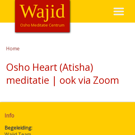
Overslaan
Wajid
Hoofdnavigatie
en
naar
de
Osho Meditatie Centrum
inhoud
gaan
Home
Kruimelpad
Osho Heart (Atisha)
meditatie | ook via Zoom
Info
Begeleiding
Wajid Team