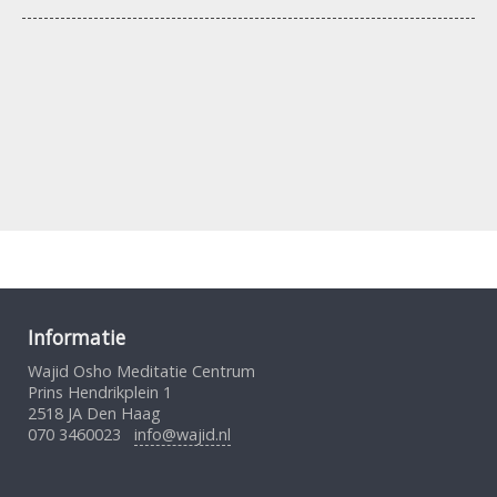
Informatie
Wajid Osho Meditatie Centrum
Prins Hendrikplein 1
2518 JA Den Haag
070 3460023
info@wajid.nl