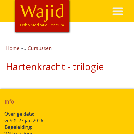
Overslaan
Wajid
Hoofdnavigatie
en
naar
de
Osho Meditatie Centrum
inhoud
gaan
Home
Cursussen
Kruimelpad
Hartenkracht - trilogie
Info
Overige data:
vr.9 & 23 jan.2026.
Begeleiding:
Wilko Iedema