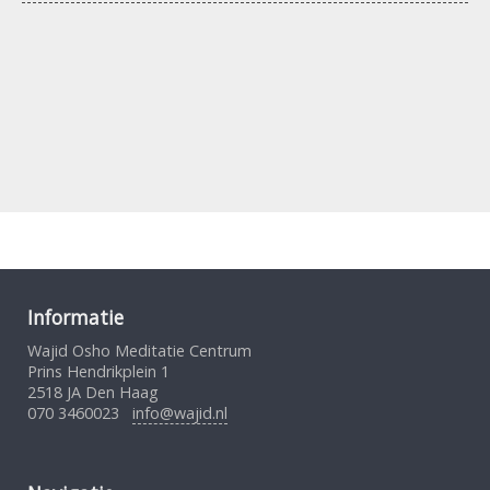
Informatie
Wajid Osho Meditatie Centrum
Prins Hendrikplein 1
2518 JA Den Haag
070 3460023
info@wajid.nl