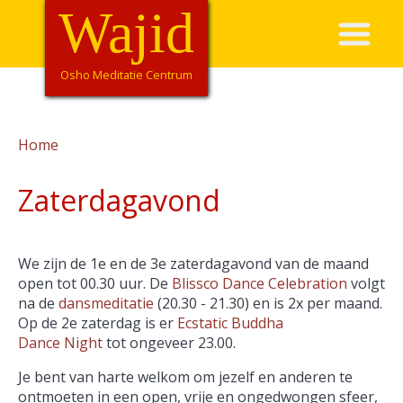
Overslaan
Wajid
Hoofdnavigatie
en
naar
de
Osho Meditatie Centrum
inhoud
gaan
Home
Kruimelpad
Zaterdagavond
We zijn de 1e en de 3e zaterdagavond van de maand
open tot 00.30 uur. De
Blissco Dance Celebration
volgt
na de
dansmeditatie
(20.30 - 21.30) en is 2x per maand.
Op de 2e zaterdag is er
Ecstatic Buddha
Dance Night
tot ongeveer 23.00.
Je bent van harte welkom om jezelf en anderen te
ontmoeten in een open, vrije en ongedwongen sfeer,