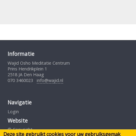
Informatie
Wajid Osho Meditatie Centrum
Prins Hendrikplein 1
2518 JA Den Haag
070 3460023
info@wajid.nl
Navigatie
Login
Website
© Copyright
Deze site gebruikt cookies voor uw gebruiksgemak
Gebruiksovereenkomst