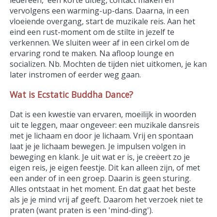
iedereen, een korte uitleg, contact maken en
vervolgens een warming-up-dans. Daarna, in een
vloeiende overgang, start de muzikale reis. Aan het
eind een rust-moment om de stilte in jezelf te
verkennen. We sluiten weer af in een cirkel om de
ervaring rond te maken. Na afloop lounge en
socializen. Nb. Mochten de tijden niet uitkomen, je kan
later instromen of eerder weg gaan.
Wat is Ecstatic Buddha Dance?
Dat is een kwestie van ervaren, moeilijk in woorden
uit te leggen, maar ongeveer: een muzikale dansreis
met je lichaam en door je lichaam. Vrij en spontaan
laat je je lichaam bewegen. Je impulsen volgen in
beweging en klank. Je uit wat er is, je creëert zo je
eigen reis, je eigen feestje. Dit kan alleen zijn, of met
een ander of in een groep. Daarin is geen sturing.
Alles ontstaat in het moment. En dat gaat het beste
als je je mind vrij af geeft. Daarom het verzoek niet te
praten (want praten is een 'mind-ding').