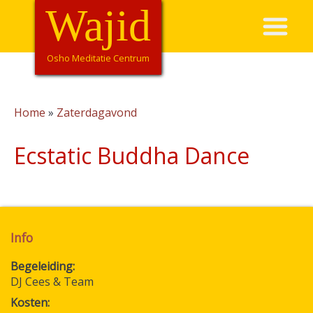
Overslaan
Wajid
Hoofdnavigatie
en
naar
de
Osho Meditatie Centrum
inhoud
gaan
Home
Zaterdagavond
Kruimelpad
Ecstatic Buddha Dance
Info
Begeleiding
DJ Cees & Team
Kosten