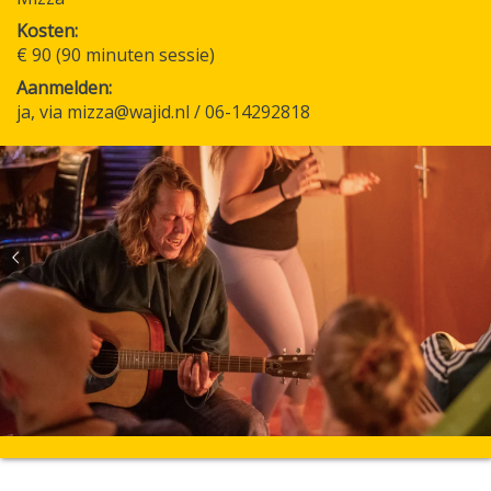
Kosten
€ 90 (90 minuten sessie)
Aanmelden
ja, via mizza@wajid.nl / 06-14292818