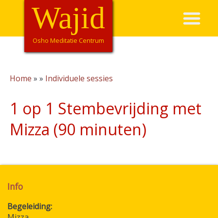
Overslaan
Wajid
Hoofdnavigatie
en
naar
de
Osho Meditatie Centrum
inhoud
gaan
Home
Individuele sessies
Kruimelpad
1 op 1 Stembevrijding met
Mizza (90 minuten)
Info
Begeleiding
Mizza