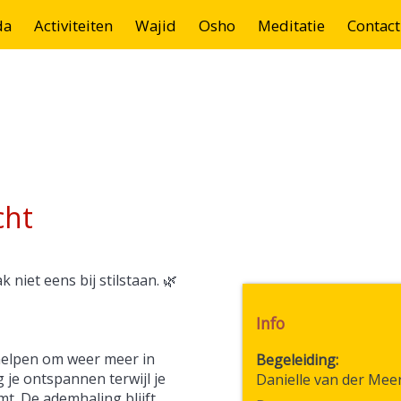
da
Activiteiten
Wajid
Osho
Meditatie
Contact
cht
 niet eens bij stilstaan. 🌿
Info
helpen om weer meer in
Begeleiding
g je ontspannen terwijl je
Danielle van der Mee
t. De ademhaling blijft