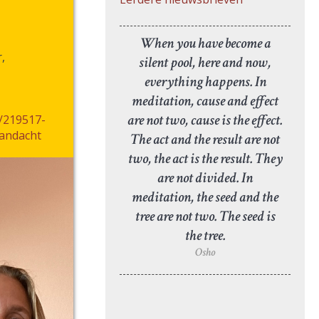
When you have become a
,
silent pool, here and now,
everything happens. In
meditation, cause and effect
are not two, cause is the effect.
t/219517-
aandacht
The act and the result are not
two, the act is the result. They
are not divided. In
meditation, the seed and the
tree are not two. The seed is
the tree.
Osho