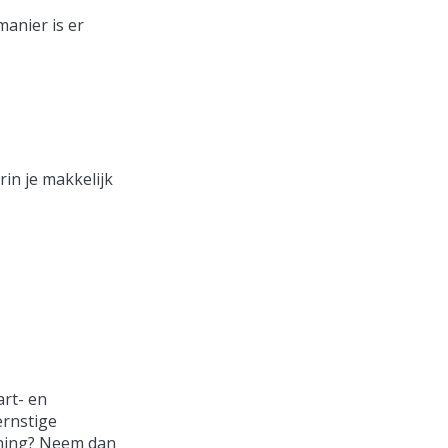
anier is er
rin je makkelijk
art- en
ernstige
ening? Neem dan