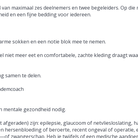
l van maximaal zes deelnemers en twee begeleiders. Op die m
heid en een fijne bedding voor iedereen.
 warme sokken en een notie blok mee te nemen.
kel niet meer eet en comfortabele, zachte kleding draagt waa
ng samen te delen.
 ademcoach
en mentale gezondheid nodig.
fgeraden) zijn: epilepsie, glaucoom of netvliesloslating, h
n hersenbloeding of beroerte, recent ongeval of operatie, 
n—of zwangerschap. Heb je twijfels of een medische aando