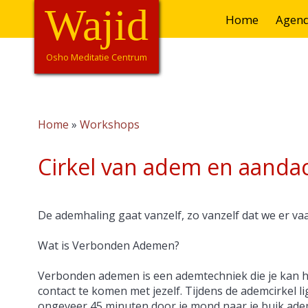
Overslaan
Wajid
Hoofdnavigatie
Home
Agen
en
naar
de
Osho Meditatie Centrum
inhoud
gaan
Home
Workshops
Kruimelpad
Cirkel van adem en aanda
De ademhaling gaat vanzelf, zo vanzelf dat we er vaak
Wat is Verbonden Ademen?
Verbonden ademen is een ademtechniek die je kan 
contact te komen met jezelf. Tijdens de ademcirkel li
ongeveer 45 minuten door je mond naar je buik adem