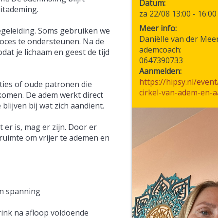
Datum
uitademing.
za 22/08 13:00
-
16:00
Meer info:
egeleiding. Soms gebruiken we
Daniëlle van der Meer
roces te ondersteunen. Na de
ademcoach:
dat je lichaam en geest de tijd
0647390733
Aanmelden:
https://hipsy.nl/even
ies of oude patronen die
cirkel-van-adem-en-
komen. De adem werkt direct
lijven bij wat zich aandient.
 er is, mag er zijn. Door er
r ruimte om vrijer te ademen en
en spanning
drink na afloop voldoende