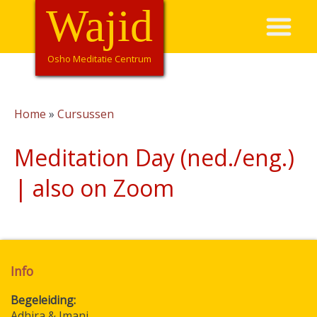
Overslaan
Wajid
Hoofdnavigatie
en
naar
de
Osho Meditatie Centrum
inhoud
gaan
Home
Cursussen
Kruimelpad
Meditation Day (ned./eng.)
| also on Zoom
Info
Begeleiding
Adhira & Imani