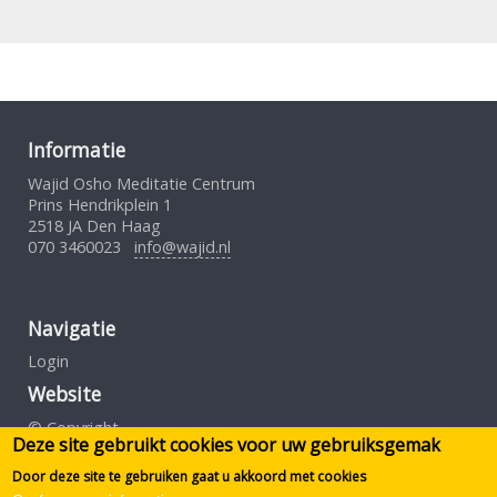
Informatie
Wajid Osho Meditatie Centrum
Prins Hendrikplein 1
2518 JA Den Haag
070 3460023
info@wajid.nl
Navigatie
Login
Website
© Copyright
Deze site gebruikt cookies voor uw gebruiksgemak
Gebruiksovereenkomst
Privacybeleid
Door deze site te gebruiken gaat u akkoord met cookies