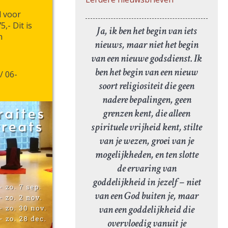
d voor
,- Dit is
Ja, ik ben het begin van iets
n
nieuws, maar niet het begin
van een nieuwe godsdienst. Ik
ben het begin van een nieuw
/ 06-
soort religiositeit die geen
nadere bepalingen, geen
grenzen kent, die alleen
spirituele vrijheid kent, stilte
van je wezen, groei van je
mogelijkheden, en ten slotte
de ervaring van
goddelijkheid in jezelf – niet
van een God buiten je, maar
van een goddelijkheid die
overvloedig vanuit je