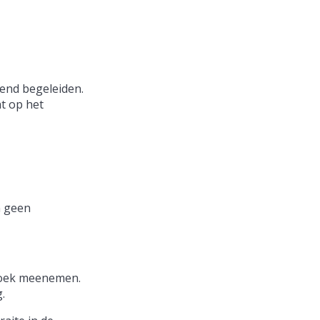
kend begeleiden.
ht op het
n geen
ddoek meenemen.
.