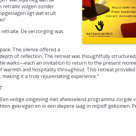
en retraite volgen zonder
opgeslagen ligt wat eruit
an"
 retraite. De verzorging was
pace. The silence offered a
depth of reflection. The retreat was thoughtfully structured,
gentle walks—each an invitation to return to the present mom
of warmth and hospitality throughout. This retreat provided
 making it a truly rejuvenating experience."
l"
za. Een veilige omgeving met afwisselend programma zorgde 
hten gekregen en in een diepere laag in mijzelf gekomen. Pr