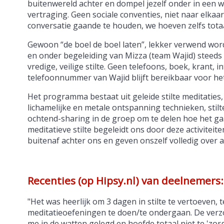
buitenwereld achter en dompel jezelf onder in een w
vertraging. Geen sociale conventies, niet naar elka
conversatie gaande te houden, we hoeven zelfs tot
Gewoon “de boel de boel laten”, lekker verwend wor
en onder begeleiding van Mizza (team Wajid) steeds 
vredige, veilige stilte. Geen telefoons, boek, krant, 
telefoonnummer van Wajid blijft bereikbaar voor het
Het programma bestaat uit geleide stilte meditaties,
lichamelijke en metale ontspanning technieken, stil
ochtend-sharing in de groep om te delen hoe het g
meditatieve stilte begeleidt ons door deze activiteit
buitenaf achter ons en geven onszelf volledig over
Recenties (op Hipsy.nl) van deelnemers:
"Het was heerlijk om 3 dagen in stilte te vertoeven, 
meditatieoefeningen te doen/te ondergaan. De verzo
me in de watten gelegd en hoefde totaal niet te 'zor