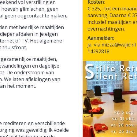
Kosten
eekend vol verstilling en
€ 325,- tot een maan
ar hoeven glimlachen, geen
aanvang. Daarna € 375
aal geen oogcontact te maken.
inclusief maaltijden e
den met heerlijke maaltijden
overnachtingen.
dieper afdalen in je eigen
Aanmelden
internet of TV. Het algemene
ja, via mizza@wajid.nl 
 thuisfront.
14292818
 gezamenlijke maaltijden,
tewandelingen en dagelijse
aat. De onderstroom van
en. We laten afleidingen van
 aan het moment.
te mediteren en verschillende
rging was geweldig; ik voelde
gen' wat bijdroeg aan de