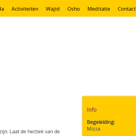
da
Activiteiten
Wajid
Osho
Meditatie
Contact
Info
Begeleiding
Mizza
ijn. Laat de hectiek van de