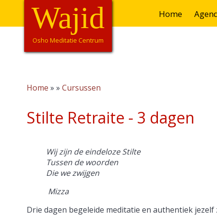
Overslaan
Wajid
Hoofdnavigatie
Home
Agen
en
naar
de
Osho Meditatie Centrum
inhoud
gaan
Home
Cursussen
Kruimelpad
Stilte Retraite - 3 dagen
Wij zijn de eindeloze Stilte
Tussen de woorden
Die we zwijgen
Mizza
Drie dagen begeleide meditatie en authentiek jezelf z