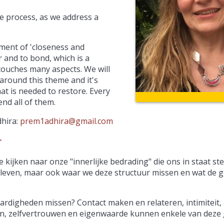
te process, as we address a
ement of 'closeness and
 and to bond, which is a
touches many aspects. We will
around this theme and it's
t is needed to restore. Every
nd all of them.
dhira:
prem1adhira@gmail.com
r
kijken naar onze "innerlijke bedrading" die ons in staat ste
et leven, maar ook waar we deze structuur missen en wat de 
ardigheden missen? Contact maken en relateren, intimiteit,
n, zelfvertrouwen en eigenwaarde kunnen enkele van deze g