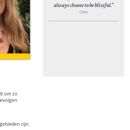
always choose to be blissful."
Osho
lt om zo
gevolgen
ebieden zijn.