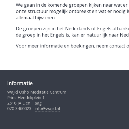
We gaan in de komende groepen kijken naar wat er 
onze structuur mogelijk ontbreekt en wat er nodig is
allemaal bijwonen.
De groepen zijn in het Nederlands of Engels afhanke
de groep in het Engels is, kan er natuurlijk naar N
Voor meer informatie en boekingen, neem contact o
Informatie
Wajid Osho Meditatie Centrum
Prins Hendrikplein 1
2518 JA Den Haag
070 3460023
info@wajid.nl