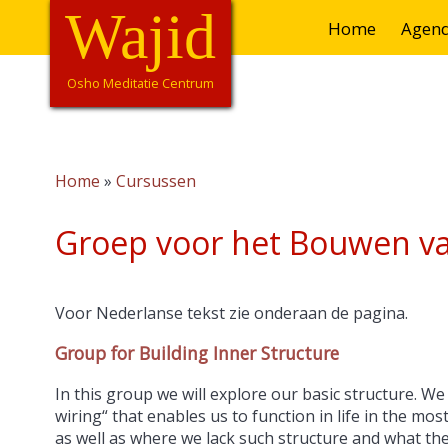
Overslaan
Wajid
Hoofdnavigatie
Home
Agen
en
naar
de
Osho Meditatie Centrum
inhoud
gaan
Home
Cursussen
Kruimelpad
Groep voor het Bouwen van
Voor Nederlanse tekst zie onderaan de pagina.
Group for Building Inner Structure
In this group we will explore our basic structure. We 
wiring“ that enables us to function in life in the mo
as well as where we lack such structure and what th