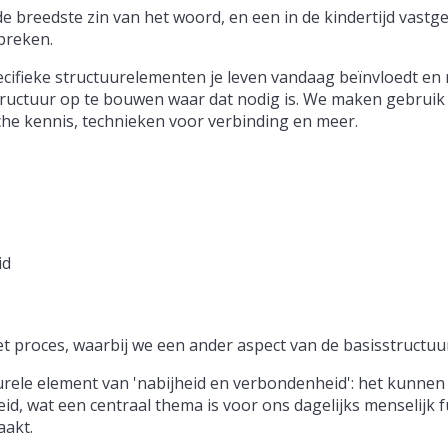
de breedste zin van het woord, en een in de kindertijd vastg
breken.
ifieke structuurelementen je leven vandaag beïnvloedt en r
ructuur op te bouwen waar dat nodig is. We maken gebruik
sche kennis, technieken voor verbinding en meer.
id
t proces, waarbij we een ander aspect van de basisstructuu
rele element van 'nabijheid en verbondenheid': het kunnen
d, wat een centraal thema is voor ons dagelijks menselijk 
aakt.