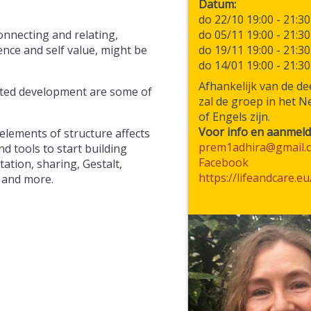
Datum
do 22/10 19:00
-
21:30
Connecting and relating,
do 05/11 19:00
-
21:30
dence and self value, might be
do 19/11 19:00
-
21:30
do 14/01 19:00
-
21:30
Afhankelijk van de d
sted development are some of
zal de groep in het N
of Engels zijn.
Voor info en aanmeld
elements of structure affects
prem1adhira@gmail.
nd tools to start building
Facebook
ation, sharing, Gestalt,
https://lifeandcare.eu
 and more.