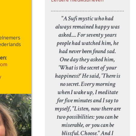
"A Sufi mystic who had
always remained happy was
asked.... For seventy years
eelnemers
people had watched him, he
ederlands
had never been found sad.
en:
One day they asked him,
com
'What is the secret of your
happiness?' He said, 'There is
/
no secret. Every morning
when I wake up, I meditate
for five minutes and I say to
myself, "Listen, now there are
two possibilities: you can be
miserable, or you can be
blissful. Choose." And I