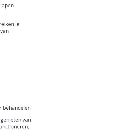
elopen
eiken je
 van
r behandelen.
 genieten van
functioneren,