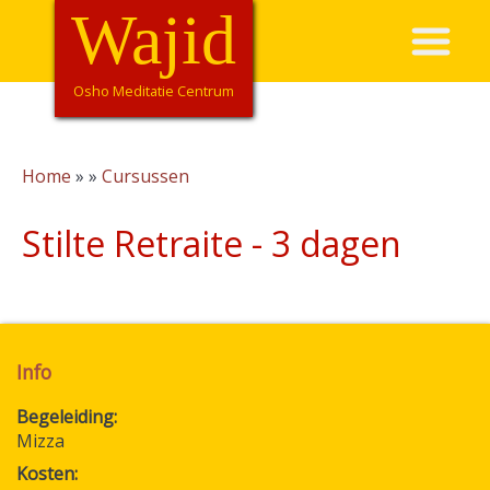
Overslaan
Wajid
Hoofdnavigatie
en
naar
de
Osho Meditatie Centrum
inhoud
gaan
Home
Cursussen
Kruimelpad
Stilte Retraite - 3 dagen
Info
Begeleiding
Mizza
Kosten