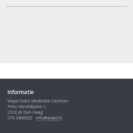
Informatie
Wajid Osho Meditatie Centrum
Prins Hendrikplein 1
2518 JA Den Haag
070 3460023
info@wajid.nl