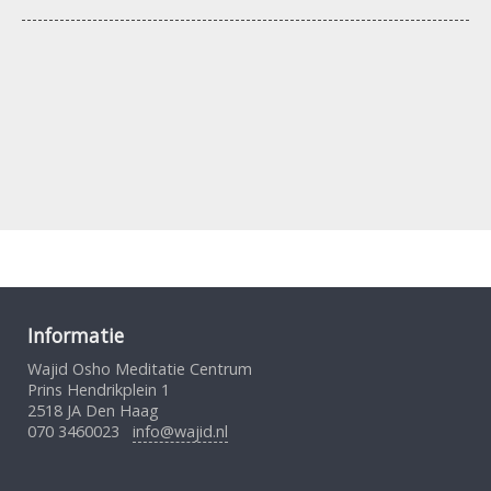
Informatie
Wajid Osho Meditatie Centrum
Prins Hendrikplein 1
2518 JA Den Haag
070 3460023
info@wajid.nl