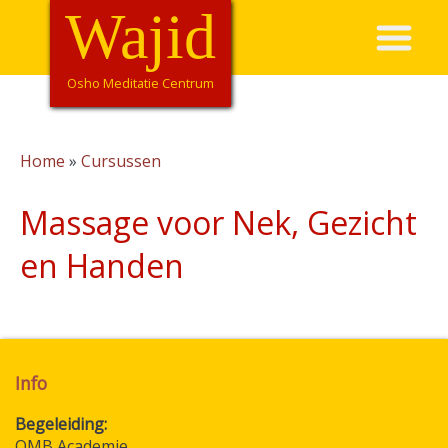
Overslaan
Wajid
Hoofdnavigatie
en
naar
de
Osho Meditatie Centrum
inhoud
gaan
Home
Cursussen
Kruimelpad
Massage voor Nek, Gezicht
en Handen
Info
Begeleiding
OMB Academie