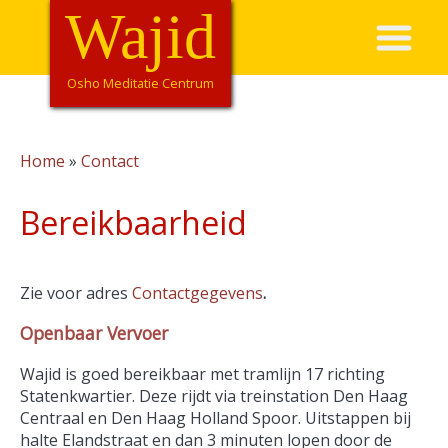
Overslaan
Wajid
Hoofdnavigatie
en
naar
de
Osho Meditatie Centrum
inhoud
gaan
Home
Contact
Kruimelpad
Bereikbaarheid
Zie voor adres
Contactgegevens
.
Openbaar Vervoer
Wajid is goed bereikbaar met tramlijn 17 richting
Statenkwartier. Deze rijdt via treinstation Den Haag
Centraal en Den Haag Holland Spoor. Uitstappen bij
halte Elandstraat en dan 3 minuten lopen door de