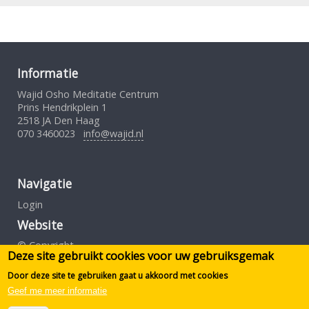
Informatie
Wajid Osho Meditatie Centrum
Prins Hendrikplein 1
2518 JA Den Haag
070 3460023
info@wajid.nl
Navigatie
Login
Website
© Copyright
Deze site gebruikt cookies voor uw gebruiksgemak
Gebruiksovereenkomst
Privacybeleid
Door deze site te gebruiken gaat u akkoord met cookies
Geef me meer informatie