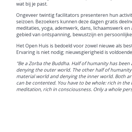
wat bij je past.
Ongeveer twintig facilitators presenteren hun activi
seizoen. Bezoekers kunnen deze dagen gratis deel
meditaties, yoga, ademwerk, dans, lichaamswerk en a
gebied van ontspanning, bewustzijn en persoonlijke
Het Open Huis is bedoeld voor zowel nieuwe als be
Ervaring is niet nodig; nieuwsgierigheid is voldoend
"Be a Zorba the Buddha. Half of humanity has been 
denying the outer world. The other half of humanity
material world and denying the inner world. Both ar
can be contented. You have to be whole: rich in the b
meditation, rich in consciousness. Only a whole pers