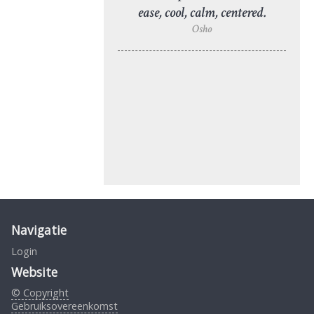
ease, cool, calm, centered.
Osho
Navigatie
Login
Website
© Copyright
Gebruiksovereenkomst