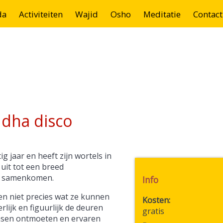
da
Activiteiten
Wajid
Osho
Meditatie
Contact
ddha disco
 jaar en heeft zijn wortels in
 uit tot een breed
en samenkomen.
Info
en niet precies wat ze kunnen
Kosten
lijk en figuurlijk de deuren
gratis
nsen ontmoeten en ervaren