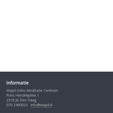
Informatie
Wajid Osho Meditatie Centrum
Prins Hendrikplein 1
2518 JA Den Haag
070 3460023
info@wajid.nl