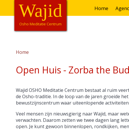
Overslaan
Wajid
Hoofdnavigatie
Home
Agen
en
naar
de
Osho Meditatie Centrum
inhoud
gaan
Home
Kruimelpad
Open Huis - Zorba the Bu
Wajid OSHO Meditatie Centrum bestaat al ruim veertig
de Osho-traditie. In de loop van de jaren groeide het
bewustzijnscentrum waar uiteenlopende activiteit
Veel mensen zijn nieuwsgierig naar Wajid, maar wet
verwachten. Daarom zetten we twee dagen lang letter
open. Je kunt gewoon binnenlopen, rondkijken, me