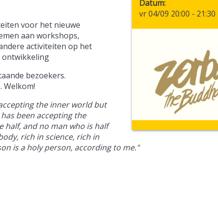
Datum
vr 04/09 20:00
-
21:30
teiten voor het nieuwe
nemen aan workshops,
ndere activiteiten op het
 ontwikkeling
staande bezoekers.
e. Welkom!
accepting the inner world but
 has been accepting the
e half, and no man who is half
ody, rich in science, rich in
on is a holy person, according to me."