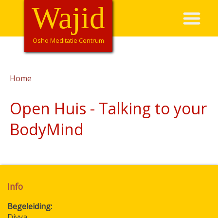
Overslaan
Wajid
Hoofdnavigatie
en
naar
de
Osho Meditatie Centrum
inhoud
gaan
Home
Kruimelpad
Open Huis - Talking to your
BodyMind
Info
Begeleiding
Divya