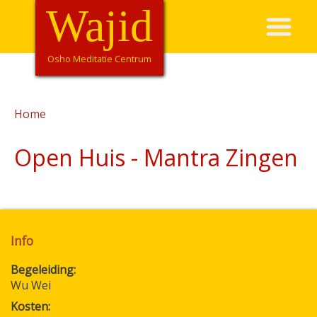
Overslaan
Wajid
Hoofdnavigatie
en
naar
de
Osho Meditatie Centrum
inhoud
gaan
Home
Kruimelpad
Open Huis - Mantra Zingen
Info
Begeleiding
Wu Wei
Kosten