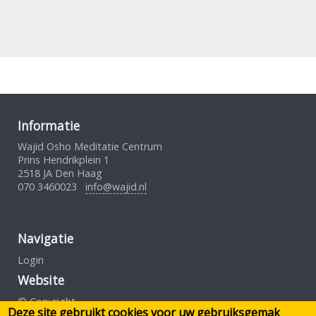
Informatie
Wajid Osho Meditatie Centrum
Prins Hendrikplein 1
2518 JA Den Haag
070 3460023
info@wajid.nl
Navigatie
Login
Website
© Copyright
Deze site gebruikt cookies voor uw gebruiksgemak
Gebruiksovereenkomst