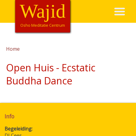
Overslaan
Wajid
Hoofdnavigatie
en
naar
de
Osho Meditatie Centrum
inhoud
gaan
Home
Kruimelpad
Open Huis - Ecstatic
Buddha Dance
Info
Begeleiding
DJ Cees