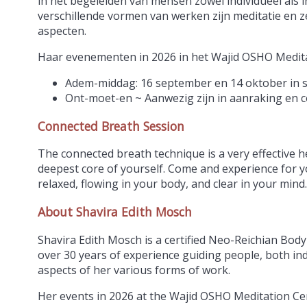
in het begeleiden van mensen zowel individueel als 
verschillende vormen van werken zijn meditatie en 
aspecten.
Haar evenementen in 2026 in het Wajid OSHO Medit
Adem-middag: 16 september en 14 oktober in 
Ont-moet-en ~ Aanwezig zijn in aanraking en 
Connected Breath Session
The connected breath technique is a very effective 
deepest core of yourself. Come and experience for yo
relaxed, flowing in your body, and clear in your mind.
About Shavira Edith Mosch
Shavira Edith Mosch is a certified Neo-Reichian Body
over 30 years of experience guiding people, both ind
aspects of her various forms of work.
Her events in 2026 at the Wajid OSHO Meditation Ce