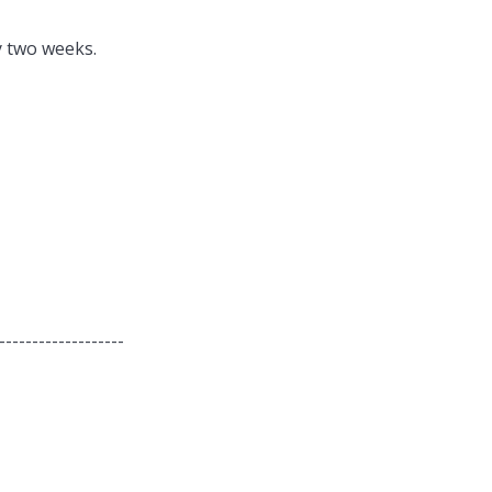
y two weeks.
-------------------