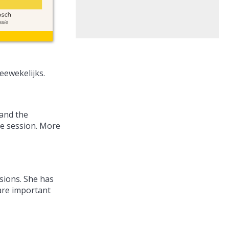
eewekelijks.
 and the
ne session. More
ssions. She has
 are important