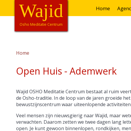
Overslaan
Wajid
Hoofdnavigatie
Home
Agen
en
naar
de
Osho Meditatie Centrum
inhoud
gaan
Home
Kruimelpad
Open Huis - Ademwerk
Wajid OSHO Meditatie Centrum bestaat al ruim veertig
de Osho-traditie. In de loop van de jaren groeide het
bewustzijnscentrum waar uiteenlopende activiteit
Veel mensen zijn nieuwsgierig naar Wajid, maar wet
verwachten. Daarom zetten we twee dagen lang letter
open. Je kunt gewoon binnenlopen, rondkijken, me