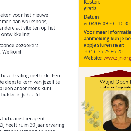
Kosten
gratis
teiten voor het nieuwe
Datum
nemen aan workshops,
vr 04/09 09:30
-
10:30
ndere activiteiten op het
Voor meer informatie
 ontwikkeling
aanmelding kun je be
appje sturen naar:
staande bezoekers.
+31 6 26 75 86 20
e. Welkom!
Website:
www.zijn.or
ctieve healing methode. Een
e diepste kern van jezelf te
 al een ander mens kunt
helder in je hoofd.
ns Lichaamstherapeut,
ij heeft ruim 30 jaar ervaring