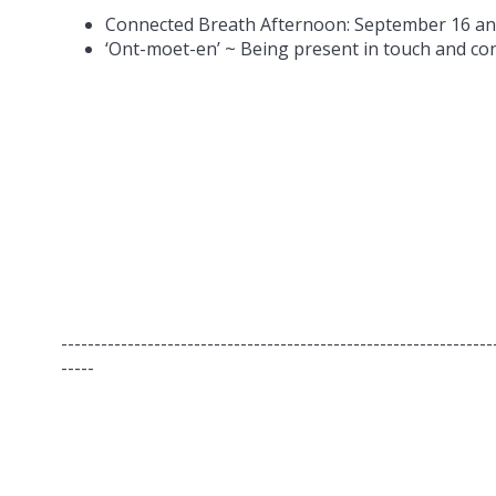
Connected Breath Afternoon: September 16 and 
‘Ont-moet-en’ ~ Being present in touch and co
-----------------------------------------------------------------
-----