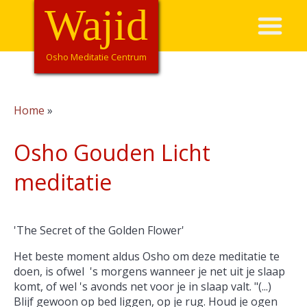
Overslaan
Wajid
Hoofdnavigatie
en
naar
de
Osho Meditatie Centrum
inhoud
gaan
Home
Kruimelpad
Osho Gouden Licht
meditatie
'The Secret of the Golden Flower'
Het beste moment aldus Osho om deze meditatie te
doen, is ofwel 's morgens wanneer je net uit je slaap
komt, of wel 's avonds net voor je in slaap valt. "(...)
Blijf gewoon op bed liggen, op je rug. Houd je ogen