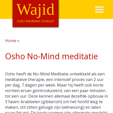
Overslaan
Wajid
Hoofdnavigatie
en
naar
de
Osho Meditatie Centrum
inhoud
gaan
Home
Kruimelpad
Osho No-Mind meditatie
Osho heeft de No-Mind Meditatie ontwikkeld als een
meditatieve therapie, een intensief proces van 2 uur
per dag, 7 dagen per week. Maar hij heeft ook korte
vormen ervan geïntroduceerd, van een paar minuten
tot een uur. Deze kennen allemaal dezelfde opbouw in
3 fasen: brabbelen (gibberish) om het hoofd leeg te
maken, stil zitten getuige zijn (witnessing) en laten
gaan (let go). De korte vormen zijn uitermate geschikt