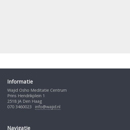
Informatie
Wajid Osho Meditatie Centrum
Prins Hendrikplein 1
2518 JA Den Haag
070 3460023
info@wajid.nl
Navigatie