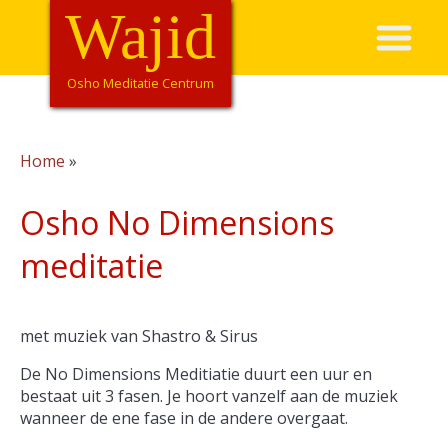
Overslaan
Wajid
Hoofdnavigatie
en
naar
de
Osho Meditatie Centrum
inhoud
gaan
Home
Kruimelpad
Osho No Dimensions
meditatie
met muziek van Shastro & Sirus
De No Dimensions Meditiatie duurt een uur en
bestaat uit 3 fasen. Je hoort vanzelf aan de muziek
wanneer de ene fase in de andere overgaat.