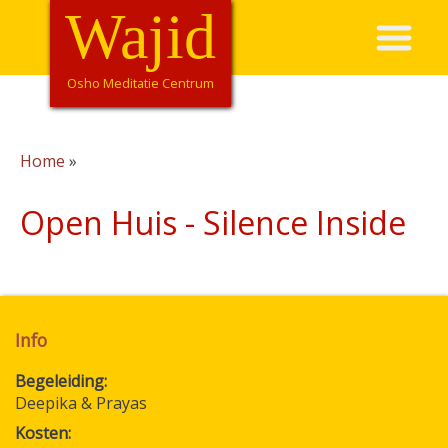
Overslaan
Wajid
Hoofdnavigatie
en
naar
de
Osho Meditatie Centrum
inhoud
gaan
Home
Kruimelpad
Open Huis - Silence Inside
Info
Begeleiding
Deepika & Prayas
Kosten