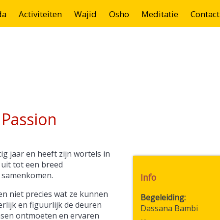
da
Activiteiten
Wajid
Osho
Meditatie
Contact
 Passion
 jaar en heeft zijn wortels in
 uit tot een breed
en samenkomen.
Info
en niet precies wat ze kunnen
Begeleiding
lijk en figuurlijk de deuren
Dassana Bambi
nsen ontmoeten en ervaren