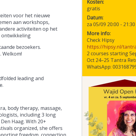
Kosten
gratis
teiten voor het nieuwe
Datum
nemen aan workshops,
za 05/09 20:00
-
21:30
ndere activiteiten op het
More info:
 ontwikkeling
Check Hipsy
https://hipsy.nl/tan
staande bezoekers.
2 courses starting S
e. Welkom!
Oct 24–25 Tantra Ret
WhatsApp: 00316879
dfolded leading and
e.
tra, body therapy, massage,
logists, including 3 long
in Den Haag. With 20+
tivals organized, she offers
pporting freedom, connection,