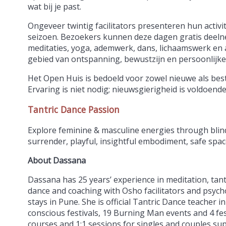
wat bij je past.
Ongeveer twintig facilitators presenteren hun activi
seizoen. Bezoekers kunnen deze dagen gratis deel
meditaties, yoga, ademwerk, dans, lichaamswerk en a
gebied van ontspanning, bewustzijn en persoonlijke
Het Open Huis is bedoeld voor zowel nieuwe als be
Ervaring is niet nodig; nieuwsgierigheid is voldoend
Tantric Dance Passion
Explore feminine & masculine energies through blin
surrender, playful, insightful embodiment, safe spac
About Dassana
Dassana has 25 years’ experience in meditation, tan
dance and coaching with Osho facilitators and psycho
stays in Pune. She is official Tantric Dance teacher 
conscious festivals, 19 Burning Man events and 4 fes
courses and 1:1 sessions for singles and couples su