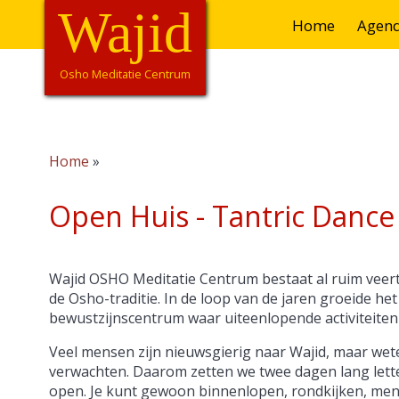
Overslaan
Wajid
Hoofdnavigatie
Home
Agen
en
naar
de
Osho Meditatie Centrum
inhoud
gaan
Home
Kruimelpad
Open Huis - Tantric Dance
Wajid OSHO Meditatie Centrum bestaat al ruim veertig
de Osho-traditie. In de loop van de jaren groeide het
bewustzijnscentrum waar uiteenlopende activiteit
Veel mensen zijn nieuwsgierig naar Wajid, maar wet
verwachten. Daarom zetten we twee dagen lang letter
open. Je kunt gewoon binnenlopen, rondkijken, me