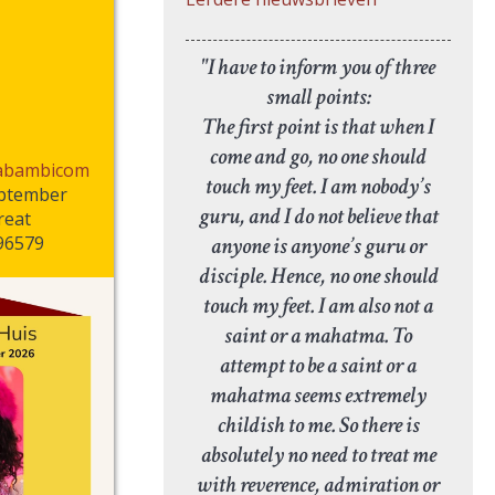
"I have to inform you of three
small points:
The first point is that when I
come and go, no one should
trabambicom
touch my feet. I am nobody’s
eptember
guru, and I do not believe that
reat
anyone is anyone’s guru or
96579
disciple. Hence, no one should
touch my feet. I am also not a
saint or a mahatma. To
attempt to be a saint or a
mahatma seems extremely
childish to me. So there is
absolutely no need to treat me
with reverence, admiration or