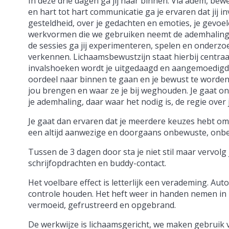
In deze drie dagen ga jij naar binnen. Via adem, be
en hart tot hart communicatie ga je ervaren dat jij in
gesteldheid, over je gedachten en emoties, je gevoel
werkvormen die we gebruiken neemt de ademhaling e
de sessies ga jij experimenteren, spelen en onderz
verkennen. Lichaamsbewustzijn staat hierbij centraal
invalshoeken wordt je uitgedaagd en aangemoedigd
oordeel naar binnen te gaan en je bewust te worde
jou brengen en waar ze je bij weghouden. Je gaat o
je ademhaling, daar waar het nodig is, de regie over
Je gaat dan ervaren dat je meerdere keuzes hebt om
een altijd aanwezige en doorgaans onbewuste, onb
Tussen de 3 dagen door sta je niet stil maar vervolg 
schrijfopdrachten en buddy-contact.
Het voelbare effect is letterlijk een verademing. A
controle houden. Het heft weer in handen nemen in 
vermoeid, gefrustreerd en opgebrand.
De werkwijze is lichaamsgericht, we maken gebruik v