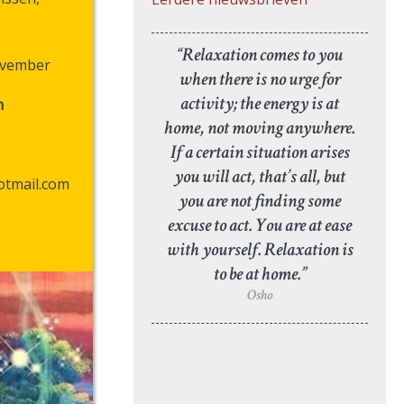
“Relaxation comes to you
november
when there is no urge for
activity; the energy is at
n
home, not moving anywhere.
If a certain situation arises
you will act, that’s all, but
otmail.com
you are not finding some
excuse to act. You are at ease
with yourself. Relaxation is
to be at home.”
Osho