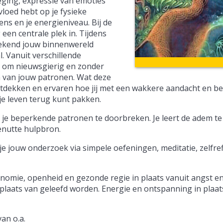
weging, expressie van emoties
vloed hebt op je fysieke
ens en je energieniveau. Bij de
en centrale plek in. Tijdens
oekend jouw binnenwereld
. Vanuit verschillende
 om nieuwsgierig en zonder
n van jouw patronen. Wat deze
ntdekken en ervaren hoe jij met een wakkere aandacht en b
 je leven terug kunt pakken.
 je beperkende patronen te doorbreken. Je leert de adem te
enutte hulpbron.
je jouw onderzoek via simpele oefeningen, meditatie, zelfrefl
utonomie, openheid en gezonde regie in plaats vanuit angst 
plaats van geleefd worden. Energie en ontspanning in plaat
an o.a.