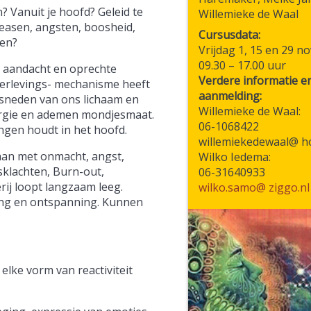
? Vanuit je hoofd? Geleid te
Willemieke de Waal
easen, angsten, boosheid,
Cursusdata:
men?
Vrijdag 1, 15 en 29 
09.30 – 17.00 uur
 aandacht en oprechte
Verdere informatie e
verlevings- mechanisme heeft
aanmelding:
esneden van ons lichaam en
Willemieke de Waal:
nergie en ademen mondjesmaat.
06-1068422
ngen houdt in het hoofd.
willemiekedewaal@ h
aan met onmacht, angst,
Wilko Iedema:
sklachten, Burn-out,
06-31640933
rij loopt langzaam leeg.
wilko.samo@ ziggo.nl
aging en ontspanning. Kunnen
elke vorm van reactiviteit