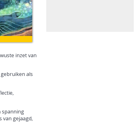
ewuste inzet van
 gebruiken als
ectie,
en spanning
s van gejaagd,