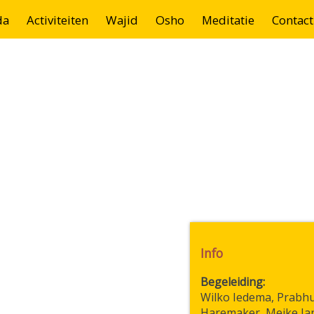
da
Activiteiten
Wajid
Osho
Meditatie
Contact
Info
Begeleiding
Wilko Iedema, Prabh
Haremaker, Meike Ja