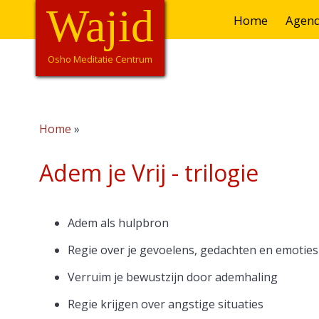
Skip
Wajid
Hoofdnavigatie
Home
Agen
to
main
content
Osho Meditatie Centrum
Home
Breadcrumb
Adem je Vrij - trilogie
Adem als hulpbron
Regie over je gevoelens, gedachten en emoties
Verruim je bewustzijn door ademhaling
Regie krijgen over angstige situaties