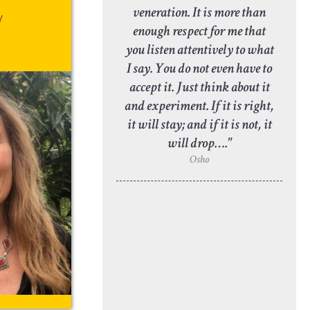
veneration. It is more than
/
enough respect for me that
you listen attentively to what
I say. You do not even have to
accept it. Just think about it
and experiment. If it is right,
it will stay; and if it is not, it
will drop…."
Osho