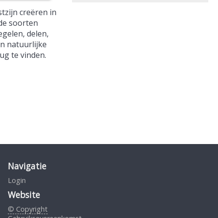
tzijn creëren in
de soorten
egelen, delen,
 natuurlijke
ug te vinden.
Navigatie
Login
Website
© Copyright