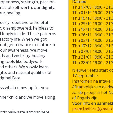
Datum
, openness, strength, passion,
Thu 17/09 19:00
-
21:
nse of self worth, our dignity.
Thu 01/10 19:00
-
21:
our healing.
Thu 15/10 19:00
-
21:
derly repetitive unhelpful
Thu 29/10 19:00
-
21:
ck, disempowered, helpless to
Thu 12/11 19:00
-
21:
l lonely inside. These patterns
Thu 26/11 19:00
-
21:
factory life. When we got
Thu 03/12 19:00
-
21:
ot get a chance to mature. In
Thu 17/12 19:00
-
21:
ing our awareness. We move
Thu 07/01 19:00
-
21:
ds and we bring healing,
Thu 21/01 19:00
-
21:
ng tools like bodywork,
Thu 28/01 19:00
-
21:
and others. We slowly learn
Nieuwe reeks start 
fts and natural qualities of
17 september.
iginal Face.
Instromen na intake 
Afhankelijk van de d
ess what comes up for you.
zal de groep in het N
inner child and we move along
of Engels zijn.
Voor info en aanmeld
prem1adhira@gmail.
motionally safe atmosphere