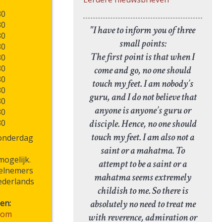
30
30
"I have to inform you of three
30
small points:
30
The first point is that when I
30
30
come and go, no one should
30
touch my feet. I am nobody’s
30
guru, and I do not believe that
30
anyone is anyone’s guru or
30
disciple. Hence, no one should
30
touch my feet. I am also not a
donderdag
saint or a mahatma. To
mogelijk.
attempt to be a saint or a
eelnemers
mahatma seems extremely
ederlands
childish to me. So there is
absolutely no need to treat me
en:
com
with reverence, admiration or