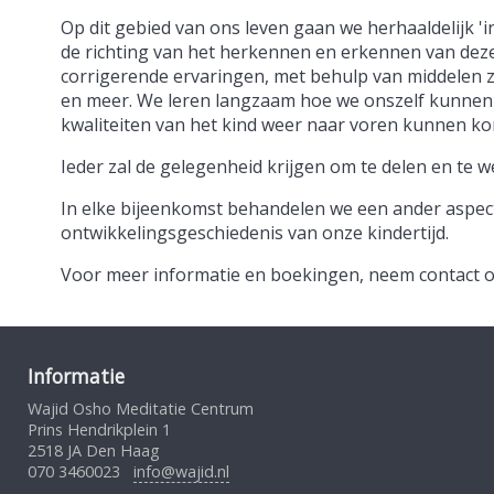
Op dit gebied van ons leven gaan we herhaaldelijk 'i
de richting van het herkennen en erkennen van dez
corrigerende ervaringen, met behulp van middelen zoa
en meer. We leren langzaam hoe we onszelf kunnen
kwaliteiten van het kind weer naar voren kunnen k
Ieder zal de gelegenheid krijgen om te delen en te 
In elke bijeenkomst behandelen we een ander aspect
ontwikkelingsgeschiedenis van onze kindertijd.
Voor meer informatie en boekingen, neem contact o
Informatie
Wajid Osho Meditatie Centrum
Prins Hendrikplein 1
2518 JA Den Haag
070 3460023
info@wajid.nl