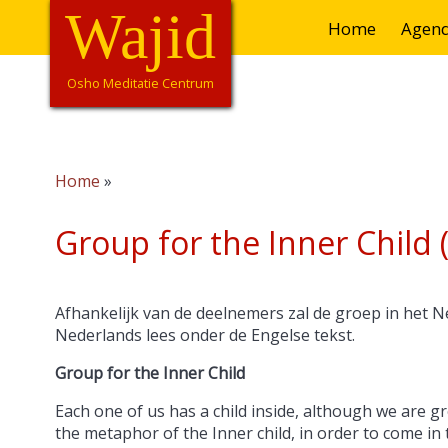
Skip
Wajid
Hoofdnavigatie
Home
Agen
to
main
content
Osho Meditatie Centrum
Home
Breadcrumb
Group for the Inner Child 
Afhankelijk van de deelnemers zal de groep in het Ne
Nederlands lees onder de Engelse tekst.
Group for the Inner Child
Each one of us has a child inside, although we are g
the metaphor of the Inner child, in order to come in 