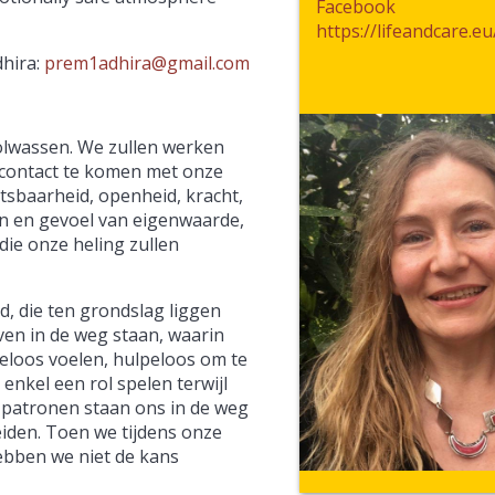
Facebook
https://lifeandcare.eu
dhira:
prem1adhira@gmail.com
 volwassen. We zullen werken
n contact te komen met onze
etsbaarheid, openheid, kracht,
n en gevoel van eigenwaarde,
die onze heling zullen
, die ten grondslag liggen
ven in de weg staan, waarin
teloos voelen, hulpeloos om te
enkel een rol spelen terwijl
 patronen staan ons in de weg
leiden. Toen we tijdens onze
hebben we niet de kans