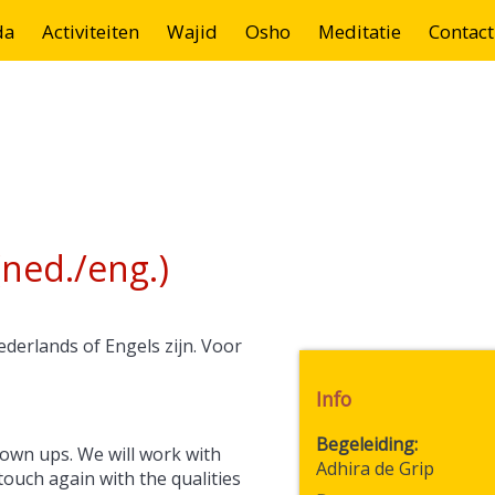
da
Activiteiten
Wajid
Osho
Meditatie
Contact
(ned./eng.)
derlands of Engels zijn. Voor
Info
Begeleiding
rown ups. We will work with
Adhira de Grip
touch again with the qualities